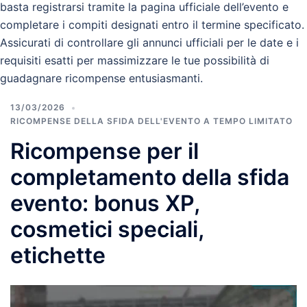
basta registrarsi tramite la pagina ufficiale dell’evento e
completare i compiti designati entro il termine specificato.
Assicurati di controllare gli annunci ufficiali per le date e i
requisiti esatti per massimizzare le tue possibilità di
guadagnare ricompense entusiasmanti.
13/03/2026
RICOMPENSE DELLA SFIDA DELL'EVENTO A TEMPO LIMITATO
Ricompense per il
completamento della sfida
evento: bonus XP,
cosmetici speciali,
etichette