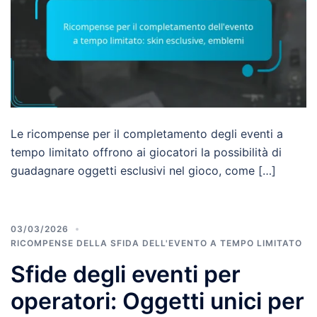
Le ricompense per il completamento degli eventi a
tempo limitato offrono ai giocatori la possibilità di
guadagnare oggetti esclusivi nel gioco, come […]
03/03/2026
RICOMPENSE DELLA SFIDA DELL'EVENTO A TEMPO LIMITATO
Sfide degli eventi per
operatori: Oggetti unici per