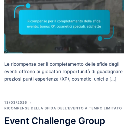
Le ricompense per il completamento delle sfide degli
eventi offrono ai giocatori l’opportunità di guadagnare
preziosi punti esperienza (XP), cosmetici unici e […]
13/03/2026
RICOMPENSE DELLA SFIDA DELL'EVENTO A TEMPO LIMITATO
Event Challenge Group