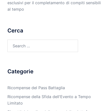
esclusivi per il completamento di compiti sensibili
al tempo
Cerca
Search
for:
Categorie
Ricompense del Pass Battaglia
Ricompense della Sfida dell'Evento a Tempo
Limitato