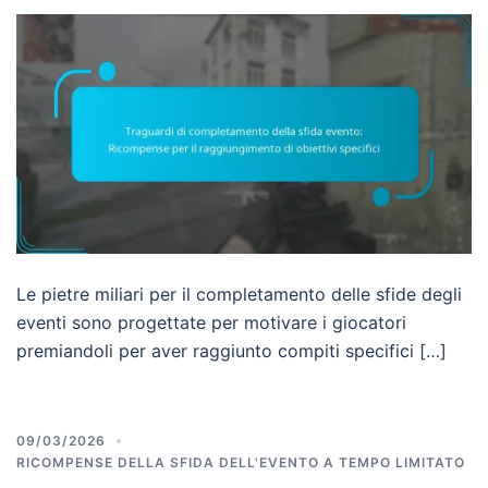
Le pietre miliari per il completamento delle sfide degli
eventi sono progettate per motivare i giocatori
premiandoli per aver raggiunto compiti specifici […]
09/03/2026
RICOMPENSE DELLA SFIDA DELL'EVENTO A TEMPO LIMITATO