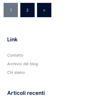
Posts
1
2
>
pagination
Link
Contatto
Archivio del blog
Chi siamo
Articoli recenti