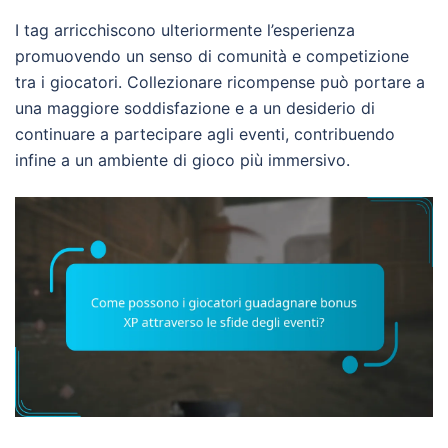
I tag arricchiscono ulteriormente l’esperienza
promuovendo un senso di comunità e competizione
tra i giocatori. Collezionare ricompense può portare a
una maggiore soddisfazione e a un desiderio di
continuare a partecipare agli eventi, contribuendo
infine a un ambiente di gioco più immersivo.