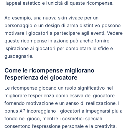
l’appeal estetico e l’unicità di queste ricompense.
Ad esempio, una nuova skin vivace per un
personaggio o un design di arma distintivo possono
motivare i giocatori a partecipare agli eventi. Vedere
queste ricompense in azione può anche fornire
ispirazione ai giocatori per completare le sfide e
guadagnarle.
Come le ricompense migliorano
l’esperienza del giocatore
Le ricompense giocano un ruolo significativo nel
migliorare l’esperienza complessiva del giocatore
fornendo motivazione e un senso di realizzazione. I
bonus XP incoraggiano i giocatori a impegnarsi più a
fondo nel gioco, mentre i cosmetici speciali
consentono l’espressione personale e la creatività.