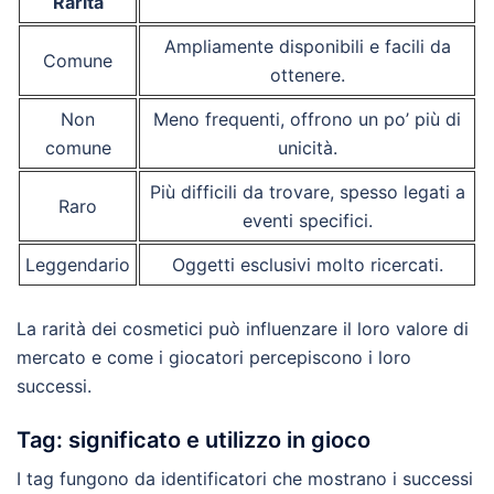
Rarità
Ampliamente disponibili e facili da
Comune
ottenere.
Non
Meno frequenti, offrono un po’ più di
comune
unicità.
Più difficili da trovare, spesso legati a
Raro
eventi specifici.
Leggendario
Oggetti esclusivi molto ricercati.
La rarità dei cosmetici può influenzare il loro valore di
mercato e come i giocatori percepiscono i loro
successi.
Tag: significato e utilizzo in gioco
I tag fungono da identificatori che mostrano i successi