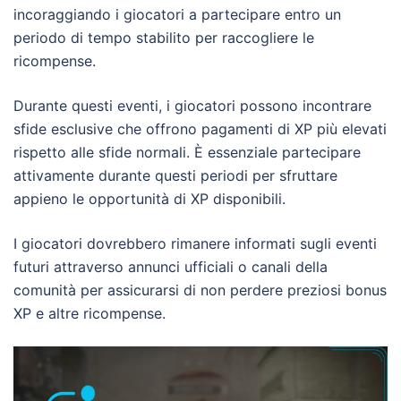
incoraggiando i giocatori a partecipare entro un
periodo di tempo stabilito per raccogliere le
ricompense.
Durante questi eventi, i giocatori possono incontrare
sfide esclusive che offrono pagamenti di XP più elevati
rispetto alle sfide normali. È essenziale partecipare
attivamente durante questi periodi per sfruttare
appieno le opportunità di XP disponibili.
I giocatori dovrebbero rimanere informati sugli eventi
futuri attraverso annunci ufficiali o canali della
comunità per assicurarsi di non perdere preziosi bonus
XP e altre ricompense.