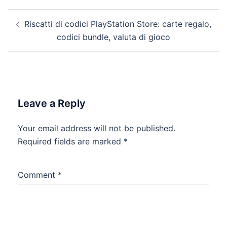
Post
Riscatti di codici PlayStation Store: carte regalo,
navigation
codici bundle, valuta di gioco
Leave a Reply
Your email address will not be published.
Required fields are marked
*
Comment
*