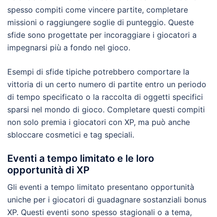
spesso compiti come vincere partite, completare
missioni o raggiungere soglie di punteggio. Queste
sfide sono progettate per incoraggiare i giocatori a
impegnarsi più a fondo nel gioco.
Esempi di sfide tipiche potrebbero comportare la
vittoria di un certo numero di partite entro un periodo
di tempo specificato o la raccolta di oggetti specifici
sparsi nel mondo di gioco. Completare questi compiti
non solo premia i giocatori con XP, ma può anche
sbloccare cosmetici e tag speciali.
Eventi a tempo limitato e le loro
opportunità di XP
Gli eventi a tempo limitato presentano opportunità
uniche per i giocatori di guadagnare sostanziali bonus
XP. Questi eventi sono spesso stagionali o a tema,