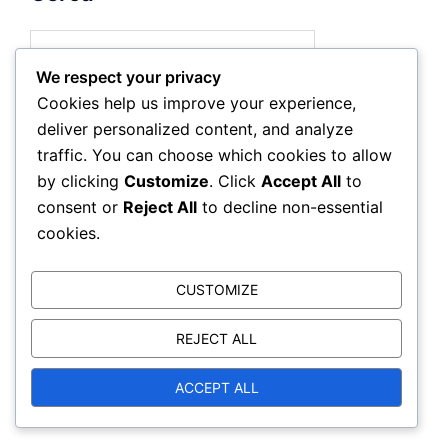
Search
for:
We respect your privacy
Cookies help us improve your experience,
deliver personalized content, and analyze
traffic. You can choose which cookies to allow
Categorie
by clicking
Customize
. Click
Accept All
to
consent or
Reject All
to decline non-essential
Ricompense del Pass Battaglia
cookies.
Ricompense della Sfida dell'Evento a Tempo
Limitato
CUSTOMIZE
Riscatti del codice dello store della piattaforma
REJECT ALL
ACCEPT ALL
Archivio