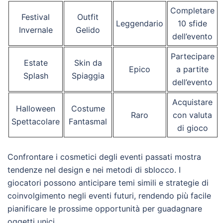
Completare
Festival
Outfit
Leggendario
10 sfide
Invernale
Gelido
dell’evento
Partecipare
Estate
Skin da
Epico
a partite
Splash
Spiaggia
dell’evento
Acquistare
Halloween
Costume
Raro
con valuta
Spettacolare
Fantasmal
di gioco
Confrontare i cosmetici degli eventi passati mostra
tendenze nel design e nei metodi di sblocco. I
giocatori possono anticipare temi simili e strategie di
coinvolgimento negli eventi futuri, rendendo più facile
pianificare le prossime opportunità per guadagnare
oggetti unici.