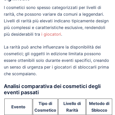
I cosmetici sono spesso categorizzati per livelli di
rarità, che possono variare da comuni a leggendari.
Livelli di rarità più elevati indicano tipicamente design
più complessi e caratteristiche esclusive, rendendoli
più desiderabili tra
i giocatori
.
La rarità può anche influenzare la disponibilità dei
cosmetici; gli oggetti in edizione limitata possono
essere ottenibili solo durante eventi specifici, creando
un senso di urgenza per i giocatori di sbloccarli prima
che scompaiano.
Analisi comparativa dei cosmetici degli
eventi passati
Tipo di
Livello di
Metodo di
Evento
Cosmetico
Rarità
Sblocco