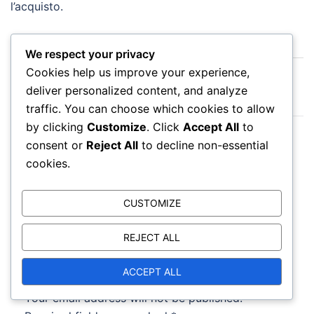
l’acquisto.
We respect your privacy
Post
Cookies help us improve your experience,
Ricompense Stagionali del Pass Battaglia:
navigation
deliver personalized content, and analyze
Oggetti a tema, Cosmetici a tempo limitato
traffic. You can choose which cookies to allow
by clicking
Customize
. Click
Accept All
to
Ricompense della Sfida del Pass Battaglia: Oggetti
consent or
Reject All
to decline non-essential
aggiuntivi per il completamento di compiti
cookies.
specifici
CUSTOMIZE
REJECT ALL
Leave a Reply
ACCEPT ALL
Your email address will not be published.